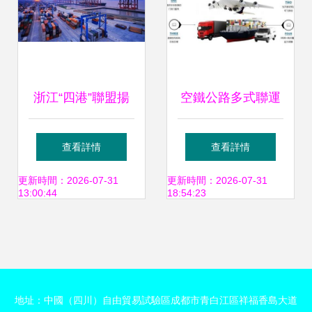
浙江“四港”聯盟揚
空鐵公路多式聯運
帆起航 傳化智聯攜
構建高效、綠色、
查看詳情
查看詳情
手寧波舟山港，以
無縫銜接的現代物
更新時間：2026-07-31
更新時間：2026-07-31
13:00:44
18:54:23
陸海鐵聯運編織全
流服務體系
球貨通網絡
地址：中國（四川）自由貿易試驗區成都市青白江區祥福香島大道