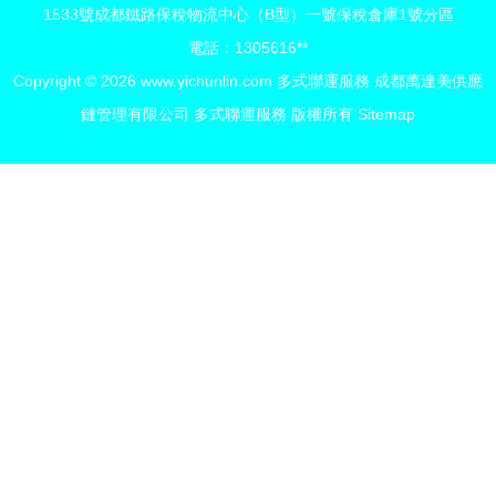
1533號成都鐵路保稅物流中心（B型）一號保稅倉庫1號分區
電話：1305616**
Copyright © 2026
www.yichunlin.com
多式聯運服務
成都萬達美供應
鏈管理有限公司
多式聯運服務
版權所有
Sitemap