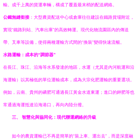
輸。成千上萬的貨運車輛，構成了覆蓋最末梢的配送網絡。
公鐵無縫銜接
：大型農資配送中心或倉庫往往建設在鐵路貨場附近，
實現“鐵路到站、汽車出庫”的高效轉運。現代化物流園區內的傳送
帶、叉車等設備，使得兩種運輸方式間的“換裝”變得快速流暢。
水路運輸：成本的“調節器”
在長江、珠江、沿海等水系發達的地區，水運（尤其是內河航運和沿
海運輸）以其極低的單位運輸成本，成為大宗化肥運輸的重要選項。
例如，云南、貴州的磷肥可通過長江黃金水道東運；進口的鉀肥等也
常通過海運抵達沿海港口，再向內陸分撥。
三、 智慧化與協同化：現代聯運網絡的升級
如今的農資運輸已不再是簡單的“裝上車、運出去”，而是深度融