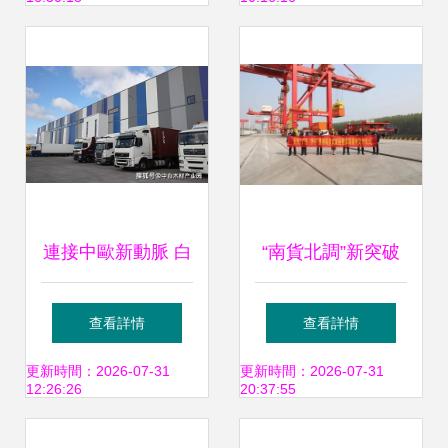
決方案再上新臺階
連接中歐新動脈 白
“南貨北調”新突破
羅斯國際運輸推出
首批廣東瓷磚建材
查看詳情
查看詳情
創新多式聯運集裝
經多式聯運抵濟寧
更新時間：2026-07-31
更新時間：2026-07-31
12:26:26
20:37:55
箱服務
龍拱港