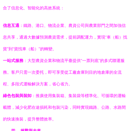
合了信息化、智能化的高效系統：
信息互通
：鐵路、港口、物流企業、農資公司與農業部門之間加強信
息共享，通過大數據預測農資需求，提前調配運力，實現“車（船）找
貨”到“貨找車（船）”的轉變。
一站式服務
：大型農資企業和物流平臺提供“一票到底”的多式聯運服
務。客戶只需一次委托，即可享受從工廠倉庫到目的地倉庫的全流
程、多段式運輸解決方案，省心省力。
綠色包裝與裝卸
：推廣使用集裝箱、集裝袋等標準化、可循環的運輸
載體，減少化肥在途損耗和包裝污染，同時實現鐵路、公路、水路間
的快速換裝，提升整體效率。
四、 挑戰與未來