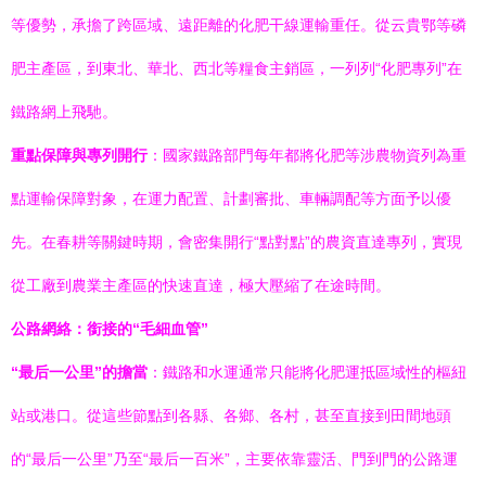
等優勢，承擔了跨區域、遠距離的化肥干線運輸重任。從云貴鄂等磷
肥主產區，到東北、華北、西北等糧食主銷區，一列列“化肥專列”在
鐵路網上飛馳。
重點保障與專列開行
：國家鐵路部門每年都將化肥等涉農物資列為重
點運輸保障對象，在運力配置、計劃審批、車輛調配等方面予以優
先。在春耕等關鍵時期，會密集開行“點對點”的農資直達專列，實現
從工廠到農業主產區的快速直達，極大壓縮了在途時間。
公路網絡：銜接的“毛細血管”
“最后一公里”的擔當
：鐵路和水運通常只能將化肥運抵區域性的樞紐
站或港口。從這些節點到各縣、各鄉、各村，甚至直接到田間地頭
的“最后一公里”乃至“最后一百米”，主要依靠靈活、門到門的公路運