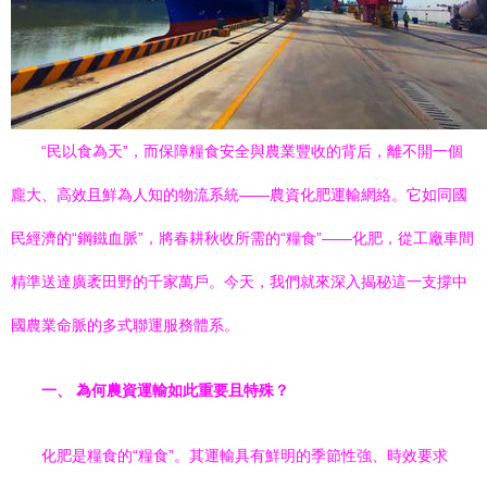
“民以食為天”，而保障糧食安全與農業豐收的背后，離不開一個
龐大、高效且鮮為人知的物流系統——農資化肥運輸網絡。它如同國
民經濟的“鋼鐵血脈”，將春耕秋收所需的“糧食”——化肥，從工廠車間
精準送達廣袤田野的千家萬戶。今天，我們就來深入揭秘這一支撐中
國農業命脈的多式聯運服務體系。
一、 為何農資運輸如此重要且特殊？
化肥是糧食的“糧食”。其運輸具有鮮明的季節性強、時效要求