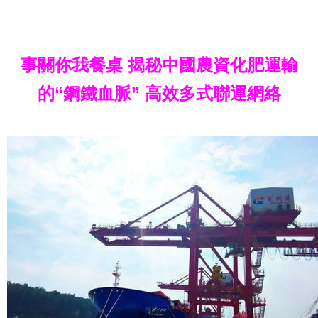
事關你我餐桌 揭秘中國農資化肥運輸
的“鋼鐵血脈” 高效多式聯運網絡