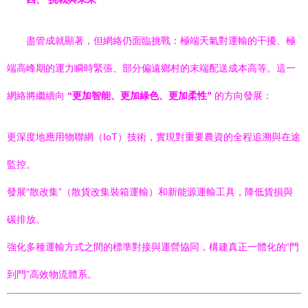
盡管成就顯著，但網絡仍面臨挑戰：極端天氣對運輸的干擾、極
端高峰期的運力瞬時緊張、部分偏遠鄉村的末端配送成本高等。這一
網絡將繼續向
“更加智能、更加綠色、更加柔性”
的方向發展：
更深度地應用物聯網（IoT）技術，實現對重要農資的全程追溯與在途
監控。
發展“散改集”（散貨改集裝箱運輸）和新能源運輸工具，降低貨損與
碳排放。
強化多種運輸方式之間的標準對接與運營協同，構建真正一體化的“門
到門”高效物流體系。