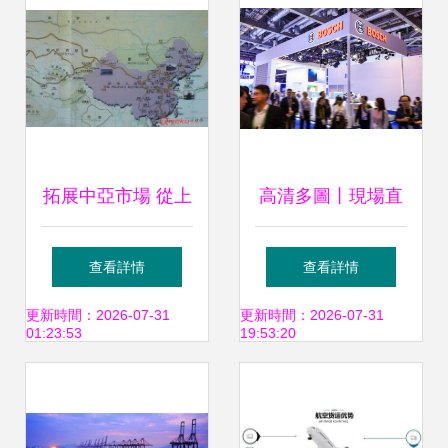
拓展中亞市場 從上
高清多圖丨現場直
海到比什凱克的高
擊長寧風采 多式聯
查看詳情
查看詳情
效鐵路貨運解決方
運服務的樞紐力量
更新時間：2026-07-31
更新時間：2026-07-31
01:23:53
19:53:20
案