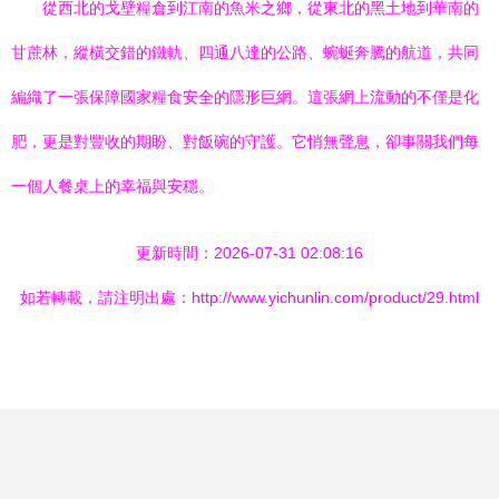
從西北的戈壁糧倉到江南的魚米之鄉，從東北的黑土地到華南的
甘蔗林，縱橫交錯的鐵軌、四通八達的公路、蜿蜒奔騰的航道，共同
編織了一張保障國家糧食安全的隱形巨網。這張網上流動的不僅是化
肥，更是對豐收的期盼、對飯碗的守護。它悄無聲息，卻事關我們每
一個人餐桌上的幸福與安穩。
更新時間：2026-07-31 02:08:16
如若轉載，請注明出處：http://www.yichunlin.com/product/29.html