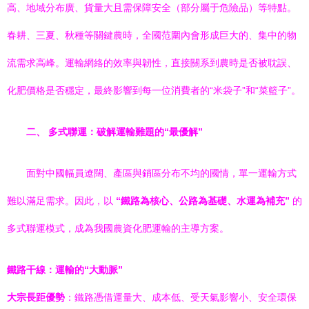
高、地域分布廣、貨量大且需保障安全（部分屬于危險品）等特點。
春耕、三夏、秋種等關鍵農時，全國范圍內會形成巨大的、集中的物
流需求高峰。運輸網絡的效率與韌性，直接關系到農時是否被耽誤、
化肥價格是否穩定，最終影響到每一位消費者的“米袋子”和“菜籃子”。
二、 多式聯運：破解運輸難題的“最優解”
面對中國幅員遼闊、產區與銷區分布不均的國情，單一運輸方式
難以滿足需求。因此，以
“鐵路為核心、公路為基礎、水運為補充”
的
多式聯運模式，成為我國農資化肥運輸的主導方案。
鐵路干線：運輸的“大動脈”
大宗長距優勢
：鐵路憑借運量大、成本低、受天氣影響小、安全環保