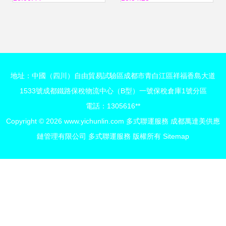
陸海鐵聯運編織全
流服務體系
球貨通網絡
地址：中國（四川）自由貿易試驗區成都市青白江區祥福香島大道
1533號成都鐵路保稅物流中心（B型）一號保稅倉庫1號分區
電話：1305616**
Copyright © 2026
www.yichunlin.com
多式聯運服務
成都萬達美供應
鏈管理有限公司
多式聯運服務
版權所有
Sitemap