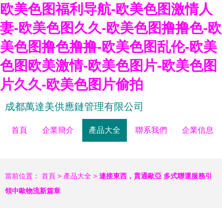
欧美色图福利导航-欧美色图激情人
妻-欧美色图久久-欧美色图撸撸色-欧
美色图撸色撸撸-欧美色图乱伦-欧美
色图欧美激情-欧美色图片-欧美色图
片久久-欧美色图片偷拍
成都萬達美供應鏈管理有限公司
首頁
企業簡介
產品大全
聯系我們
企業信息
當前位置：
首頁
>
產品大全
>
連接東西，貫通歐亞 多式聯運服務引
領中歐物流新篇章