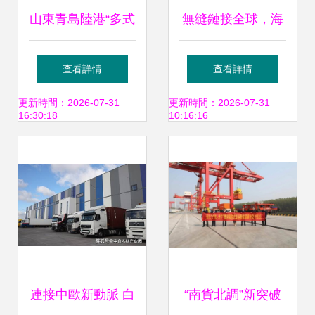
山東青島陸港“多式
無縫鏈接全球，海
聯運”助力企業產銷
鐵聯運領航——中
查看詳情
查看詳情
暢通
遠海控多式聯運解
更新時間：2026-07-31
更新時間：2026-07-31
16:30:18
10:16:16
決方案再上新臺階
連接中歐新動脈 白
“南貨北調”新突破