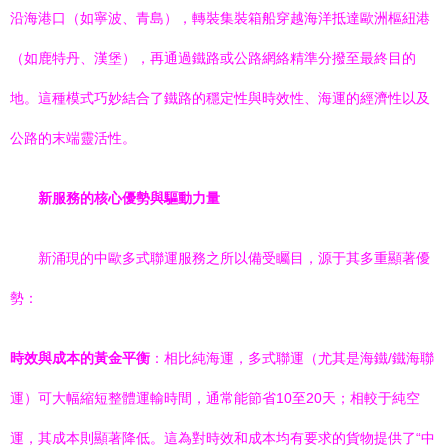
沿海港口（如寧波、青島），轉裝集裝箱船穿越海洋抵達歐洲樞紐港
（如鹿特丹、漢堡），再通過鐵路或公路網絡精準分撥至最終目的
地。這種模式巧妙結合了鐵路的穩定性與時效性、海運的經濟性以及
公路的末端靈活性。
新服務的核心優勢與驅動力量
新涌現的中歐多式聯運服務之所以備受矚目，源于其多重顯著優
勢：
時效與成本的黃金平衡
：相比純海運，多式聯運（尤其是海鐵/鐵海聯
運）可大幅縮短整體運輸時間，通常能節省10至20天；相較于純空
運，其成本則顯著降低。這為對時效和成本均有要求的貨物提供了“中