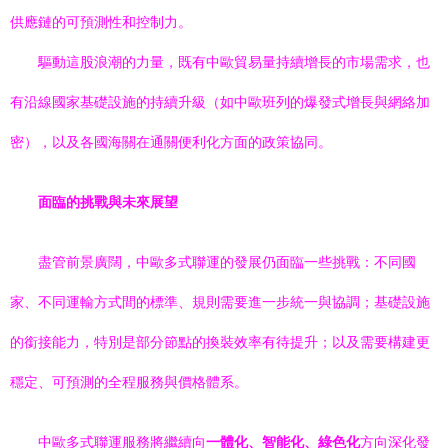
供應鏈的可預測性和控制力。
驅動這股浪潮的力量，既有中歐貿易量持續增長的市場需求，也
有沿線國家基礎設施的持續升級（如中歐班列的爆發式增長與網絡加
密），以及各國海關在通關便利化方面的政策協同。
面臨的挑戰與未來展望
盡管前景廣闊，中歐多式聯運的發展仍面臨一些挑戰：不同國
家、不同運輸方式間的標準、規則需要進一步統一與協調；基礎設施
的銜接能力，特別是部分節點的換裝效率有待提升；以及需要構建更
穩定、可預測的全程服務與價格體系。
中歐多式聯運服務將繼續向
一體化、智能化、綠色化
方向深化發