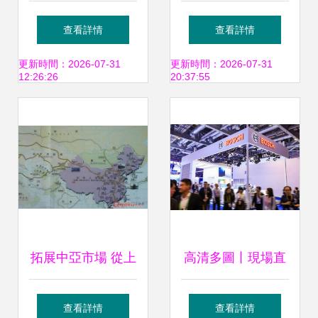
羅斯國際運輸推出
首批廣東瓷磚建材
查看詳情
查看詳情
創新多式聯運集裝
經多式聯運抵濟寧
更新時間：2026-07-31
更新時間：2026-07-31
12:26:26
20:37:55
箱服務
龍拱港
拓展中亞市場 從上
高清多圖丨現場直
海到比什凱克的高
擊長寧風采 多式聯
查看詳情
查看詳情