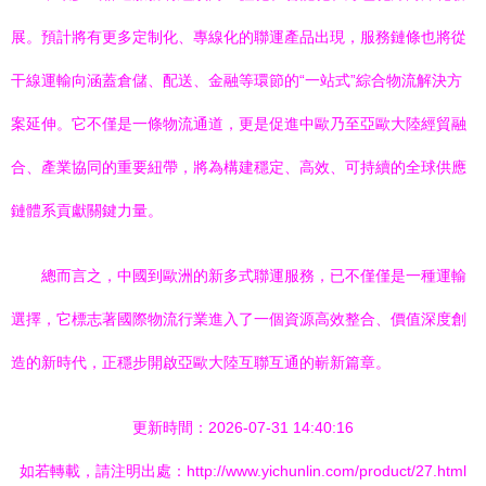
展。預計將有更多定制化、專線化的聯運產品出現，服務鏈條也將從
干線運輸向涵蓋倉儲、配送、金融等環節的“一站式”綜合物流解決方
案延伸。它不僅是一條物流通道，更是促進中歐乃至亞歐大陸經貿融
合、產業協同的重要紐帶，將為構建穩定、高效、可持續的全球供應
鏈體系貢獻關鍵力量。
總而言之，中國到歐洲的新多式聯運服務，已不僅僅是一種運輸
選擇，它標志著國際物流行業進入了一個資源高效整合、價值深度創
造的新時代，正穩步開啟亞歐大陸互聯互通的嶄新篇章。
更新時間：2026-07-31 14:40:16
如若轉載，請注明出處：http://www.yichunlin.com/product/27.html