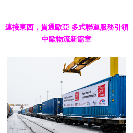
連接東西，貫通歐亞 多式聯運服務引領
中歐物流新篇章