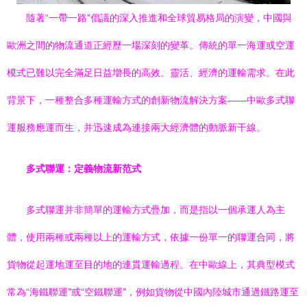
隨著“一帶一路”倡議的深入推進和全球貿易格局的演變，中國與
歐洲之間的物流通道正經歷一場深刻的變革。傳統的單一海運或空運
模式已難以完全滿足日益增長的高效、靈活、經濟的運輸需求。在此
背景下，一種整合多種運輸方式的創新物流解決方案——中歐多式聯
運服務應運而生，并迅速成為連接兩大經濟體的動脈新干線。
多式聯運：定義物流新范式
多式聯運并非簡單的運輸方式疊加，而是指以一個承運人為主
體，使用兩種或兩種以上的運輸方式，依據一份單一的聯運合同，將
貨物從起運地運至目的地的連貫運輸過程。在中歐線上，其典型模式
常為“海鐵聯運”或“空鐵聯運”，例如貨物從中國內陸城市通過鐵路運至