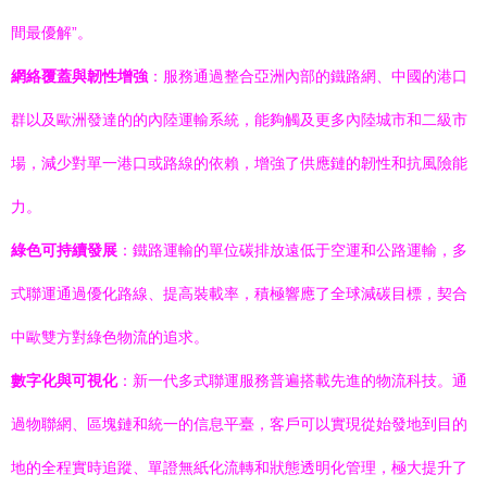
間最優解”。
網絡覆蓋與韌性增強
：服務通過整合亞洲內部的鐵路網、中國的港口
群以及歐洲發達的的內陸運輸系統，能夠觸及更多內陸城市和二級市
場，減少對單一港口或路線的依賴，增強了供應鏈的韌性和抗風險能
力。
綠色可持續發展
：鐵路運輸的單位碳排放遠低于空運和公路運輸，多
式聯運通過優化路線、提高裝載率，積極響應了全球減碳目標，契合
中歐雙方對綠色物流的追求。
數字化與可視化
：新一代多式聯運服務普遍搭載先進的物流科技。通
過物聯網、區塊鏈和統一的信息平臺，客戶可以實現從始發地到目的
地的全程實時追蹤、單證無紙化流轉和狀態透明化管理，極大提升了