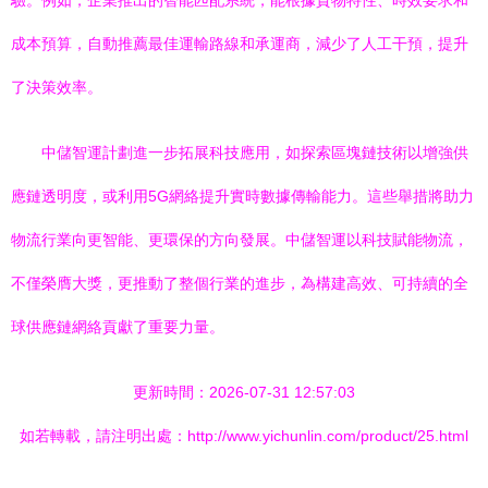
驗。例如，企業推出的智能匹配系統，能根據貨物特性、時效要求和
成本預算，自動推薦最佳運輸路線和承運商，減少了人工干預，提升
了決策效率。
中儲智運計劃進一步拓展科技應用，如探索區塊鏈技術以增強供
應鏈透明度，或利用5G網絡提升實時數據傳輸能力。這些舉措將助力
物流行業向更智能、更環保的方向發展。中儲智運以科技賦能物流，
不僅榮膺大獎，更推動了整個行業的進步，為構建高效、可持續的全
球供應鏈網絡貢獻了重要力量。
更新時間：2026-07-31 12:57:03
如若轉載，請注明出處：http://www.yichunlin.com/product/25.html