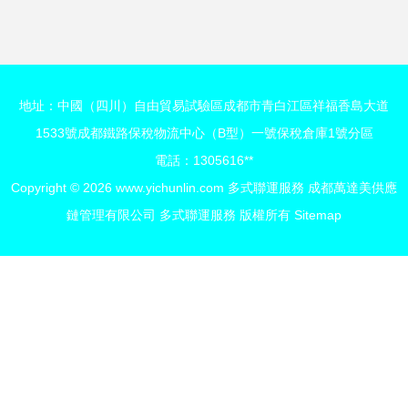
陸海鐵聯運編織全
流服務體系
球貨通網絡
地址：中國（四川）自由貿易試驗區成都市青白江區祥福香島大道
1533號成都鐵路保稅物流中心（B型）一號保稅倉庫1號分區
電話：1305616**
Copyright © 2026
www.yichunlin.com
多式聯運服務
成都萬達美供應
鏈管理有限公司
多式聯運服務
版權所有
Sitemap