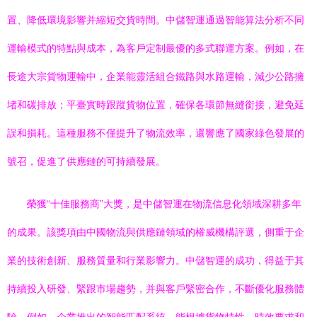
置、降低環境影響并縮短交貨時間。中儲智運通過智能算法分析不同
運輸模式的特點與成本，為客戶定制最優的多式聯運方案。例如，在
長途大宗貨物運輸中，企業能靈活組合鐵路與水路運輸，減少公路擁
堵和碳排放；平臺實時跟蹤貨物位置，確保各環節無縫銜接，避免延
誤和損耗。這種服務不僅提升了物流效率，還響應了國家綠色發展的
號召，促進了供應鏈的可持續發展。
榮獲“十佳服務商”大獎，是中儲智運在物流信息化領域深耕多年
的成果。該獎項由中國物流與供應鏈領域的權威機構評選，側重于企
業的技術創新、服務質量和行業影響力。中儲智運的成功，得益于其
持續投入研發、緊跟市場趨勢，并與客戶緊密合作，不斷優化服務體