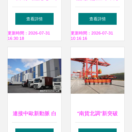
聯運”助力企業產銷
鐵聯運領航——中
查看詳情
查看詳情
暢通
遠海控多式聯運解
更新時間：2026-07-31
更新時間：2026-07-31
16:30:18
10:16:16
決方案再上新臺階
連接中歐新動脈 白
“南貨北調”新突破
羅斯國際運輸推出
首批廣東瓷磚建材