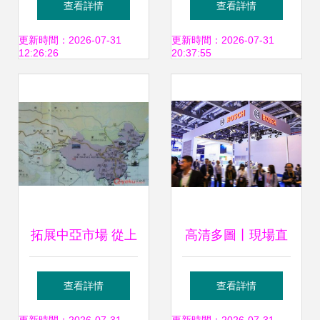
查看詳情
查看詳情
創新多式聯運集裝
經多式聯運抵濟寧
更新時間：2026-07-31
更新時間：2026-07-31
12:26:26
20:37:55
箱服務
龍拱港
拓展中亞市場 從上
高清多圖丨現場直
海到比什凱克的高
擊長寧風采 多式聯
查看詳情
查看詳情